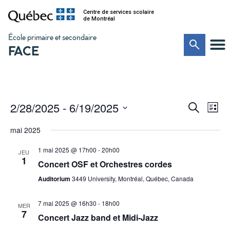
Centre de services scolaire
de Montréal
École primaire et secondaire
FACE
Na
Recher
2/28/2025
 - 
6/19/2025
Recherche
Liste
de
Sélectionnez
et
vu
une
mai 2025
date.
Év
navigat
1 mai 2025 @ 17h00
-
20h00
JEU
de
1
Concert OSF et Orchestres cordes
vues
Auditorium
3449 University, Montréal, Québec, Canada
Évènem
7 mai 2025 @ 16h30
-
18h00
MER
7
Concert Jazz band et Midi-Jazz