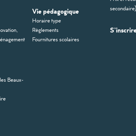
secondaire
Vie pédagogique
Horaire type
S’inscrir
ovation,
Règlements
aménagement
Fournitures scolaires
les Beaux-
ire