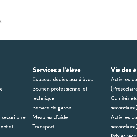
z
Services à l’élève
Vie des é
Espaces dédiés aux élèves
Activités p
le
Soutien professionnel et
(Préscolair
technique
Comités ét
Service de garde
secondaire
t sécuritaire
Mesures d’aide
Activités p
ent et
Transport
secondaire
Prix et rec