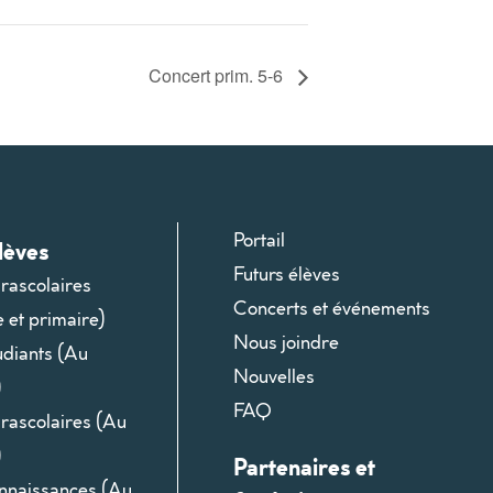
Concert prim. 5-6
Portail
lèves
Futurs élèves
arascolaires
Concerts et événements
e et primaire)
Nous joindre
udiants (Au
Nouvelles
)
FAQ
arascolaires (Au
)
Partenaires et
onnaissances (Au