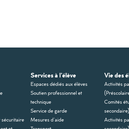
Services à l’élève
Vie des é
Espaces dédiés aux élèves
Activités p
le
Soutien professionnel et
(Préscolair
technique
Comités ét
Service de garde
secondaire
t sécuritaire
Mesures d’aide
Activités p
ent et
Transport
secondaire