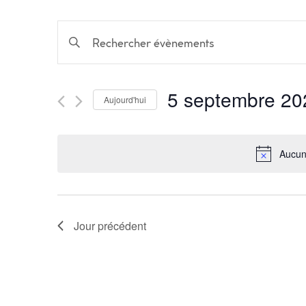
Recherche
Saisir
mot-
et
clé.
Rechercher
5 septembre 20
navigation
Évènements
Aujourd'hui
par
Sélectionnez
mot-
une
de
clé.
date.
Aucun
vues
Évènements
Jour précédent