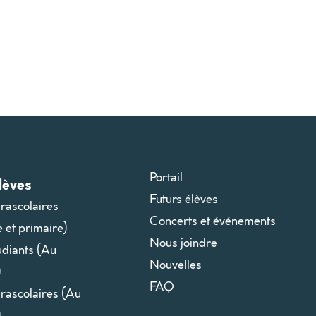
Portail
lèves
Futurs élèves
arascolaires
Concerts et événements
e et primaire)
Nous joindre
udiants (Au
Nouvelles
)
FAQ
arascolaires (Au
)