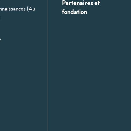
Partenaires et
onnaissances (Au
fondation
)
e