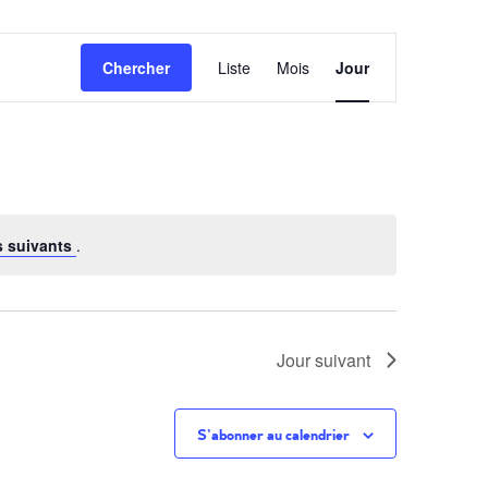
Navigati
Chercher
Liste
Mois
Jour
de
vues
Évèneme
 suivants
.
Jour suivant
S’abonner au calendrier