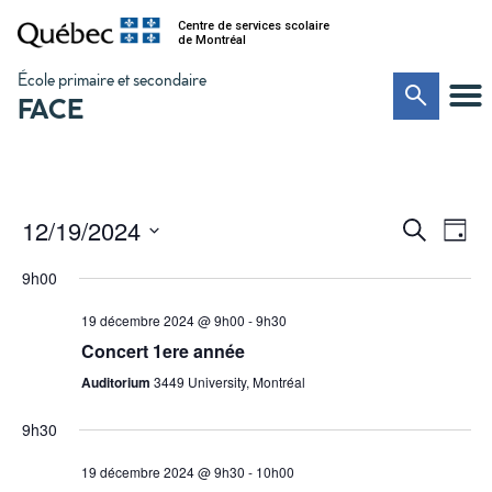
Centre de services scolaire
de Montréal
École primaire et secondaire
FACE
Na
Recher
12/19/2024
Recherche
Jour
de
Sélectionnez
et
vu
une
9h00
date.
Év
navigat
19 décembre 2024 @ 9h00
-
9h30
de
Concert 1ere année
vues
Auditorium
3449 University, Montréal
Évènem
9h30
19 décembre 2024 @ 9h30
-
10h00