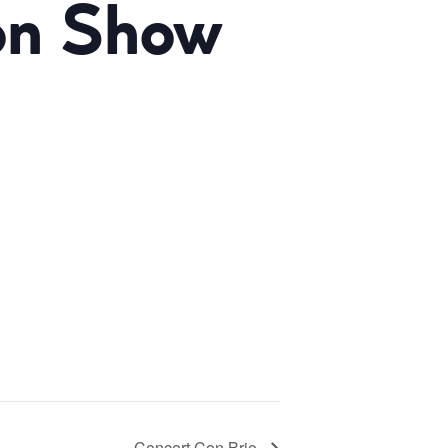
on Show
Concert Con Brio