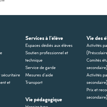
Services à l’élève
Vie des é
Espaces dédiés aux élèves
Activités p
le
Soutien professionnel et
(Préscolair
technique
Comités ét
Service de garde
secondaire
t sécuritaire
Mesures d’aide
Activités p
ent et
Transport
secondaire
Prix et rec
secondaire
Vie pédagogique
Horaire type