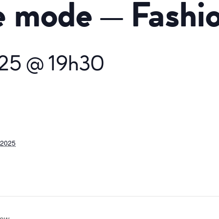
e mode – Fashi
25 @ 19h30
 2025
how