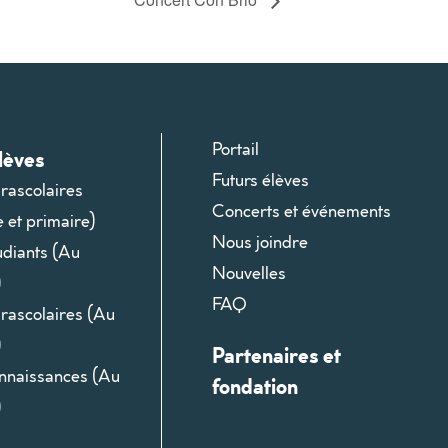
Portail
lèves
Futurs élèves
arascolaires
Concerts et événements
e et primaire)
Nous joindre
udiants (Au
Nouvelles
)
FAQ
arascolaires (Au
)
Partenaires et
onnaissances (Au
fondation
)