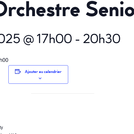
Orchestre Seni
2025 @ 17h00
-
20h30
7h00
Ajouter au calendrier
ty