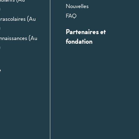
Nouvelles
)
FAQ
arascolaires (Au
)
Partenaires et
onnaissances (Au
fondation
)
e