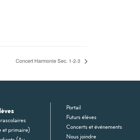
Concert Harmonie Sec. 1-2-3
Portail
lèves
Futurs élèves
arascolaires
Concerts et événements
e et primaire)
Nous joindre
udiants (Au