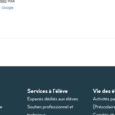
ébec
H3A
+ Google
Services à l’élève
Vie des é
Espaces dédiés aux élèves
Activités p
le
Soutien professionnel et
(Préscolair
technique
Comités ét