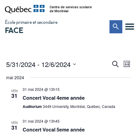
Centre de services scolaire
de Montréal
École primaire et secondaire
FACE
Na
Recher
5/31/2024
 - 
12/6/2024
Recherche
Liste
de
Sélectionnez
et
vu
une
mai 2024
date.
Év
navigat
31 mai 2024 @ 13h15
VEN
de
31
Concert Vocal 4eme année
vues
Auditorium
3449 University, Montréal, Québec, Canada
Évènem
31 mai 2024 @ 13h45
VEN
31
Concert Vocal 5eme année